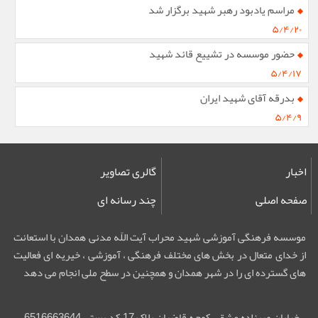
مراسم یادبود رهبر شهید برگزار شد
۵/۴/۲۰
حضور موسسه در تشییع قائد شهید
۵/۴/۱۷
بدرقه آقای شهید ایران
۵/۴/۹
اخبار
گالری تصاویر
صفحه اصلی
چند رسانه ای
موسسه فرهنگی آموزشی شهید محراب آیت اللّه مدنی همدان با استعانت
از خدای متعال در بخش های مختلف فرهنگی ، آموزشی ، خیریه ای فعالیت
های گسترده ای را در شهر همدان و همچنین در سطح ملی انجام می دهد
خیابان میرزاده عشقی کوچه قاضیان پلاک 17 کد پستی 6516663644